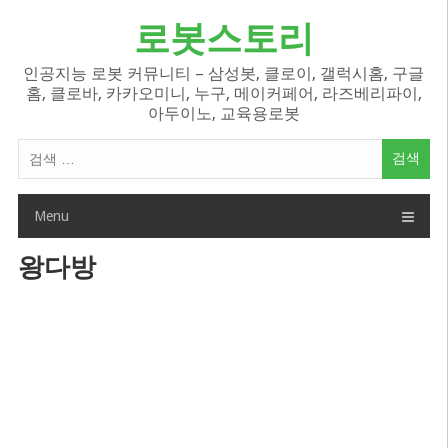
Skip
로봇스토리
to
content
인공지능 로봇 커뮤니티 – 삼성봇, 클로이, 갤럭시홈, 구글
홈, 클로바, 카카오미니, 누구, 메이커페어, 라즈베리파이,
아두이노, 교육용로봇
검
색
어:
Menu
왕다방