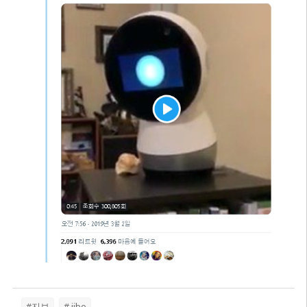
#지보
# jibo