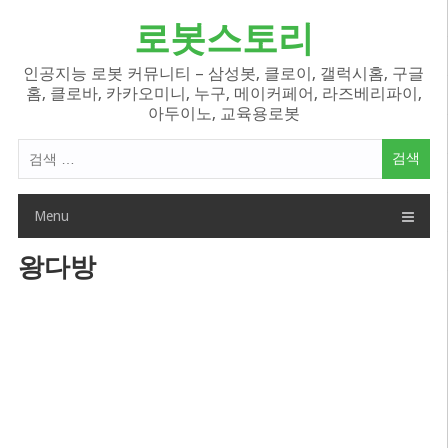
Skip
로봇스토리
to
content
인공지능 로봇 커뮤니티 – 삼성봇, 클로이, 갤럭시홈, 구글
홈, 클로바, 카카오미니, 누구, 메이커페어, 라즈베리파이,
아두이노, 교육용로봇
검
색
어:
Menu
왕다방