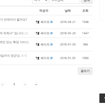
검색
작성자
날짜
조회
제가 언제까지 할까요?
쎄라토
2018-04-21
1948
게 와줘서" 입니다.
쎄라토
2018-03-20
1447
[
1
]
 에만 있는 확장 서비스
쎄라토
2018-01-30
986
31일까지 였군요. ㄷㄷ
쎄라토
2018-01-03
1086
글쓰기
1