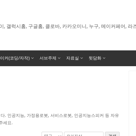
이, 갤럭시홈, 구글홈, 클로바, 카카오미니, 누구, 메이커페어, 
이커(코딩/자작)
서브주제
자료실
뒷담화
다. 인공지능, 가정용로봇, 서비스로봇, 인공지능스피커 등 자유
주세요.