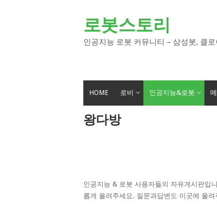
Skip
to
로봇스토리
content
인공지능 로봇 커뮤니티 – 삼성봇, 클로
HOME
로비
인공지능&로봇
메
왕다방
인공지능 & 로봇 사용자들의 자유게시판입니
롭게 올려주세요. 질문과답변도 이곳에 올려