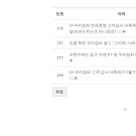
번호
제목
U+우리집AI 무료증정 고객감사 대축
318
일년내내 하는건 아니겠죠?
[
1
]
291
요즘 핫한 우리집AI 광고 "고마워, 나에
프렌즈에는 없고 프렌즈+ 및 우리집AI
237
U+ 우리집AI 고객 감사 대축제가 1월 
204
[
1
]
뒤로