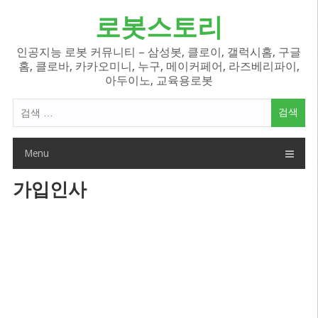
Skip
로봇스토리
to
content
인공지능 로봇 커뮤니티 – 삼성봇, 클로이, 갤럭시홈, 구글
홈, 클로바, 카카오미니, 누구, 메이커페어, 라즈베리파이,
아두이노, 교육용로봇
검
색
어:
Menu
가입인사