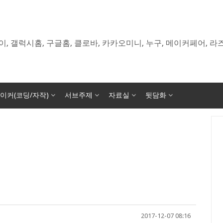
이, 갤럭시홈, 구글홈, 클로바, 카카오미니, 누구, 메이커페어, 
이커(코딩/자작)
서브주제
자료실
뒷담화
2017-12-07 08:16