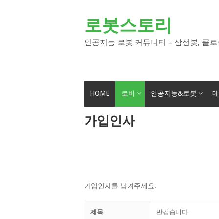
Skip
to
로봇스토리
content
인공지능 로봇 커뮤니티 – 삼성봇, 클로
HOME
로비
인공지능&로봇
메
가입인사
가입인사를 남겨주세요.
제목
반갑습니다