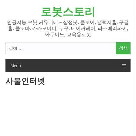
Skip
로봇스토리
to
content
인공지능 로봇 커뮤니티 – 삼성봇, 클로이, 갤럭시홈, 구글
홈, 클로바, 카카오미니, 누구, 메이커페어, 라즈베리파이,
아두이노, 교육용로봇
검
색
어:
Menu
사물인터넷