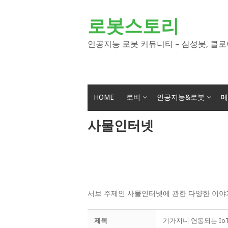
Skip
to
로봇스토리
content
인공지능 로봇 커뮤니티 – 삼성봇, 클로
HOME
로비
인공지능&로봇
메
사물인터넷
서브 주제인 사물인터넷에 관한 다양한 이야
제목
기가지니 연동되는 Io