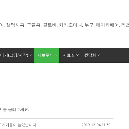
이, 갤럭시홈, 구글홈, 클로바, 카카오미니, 누구, 메이커페어, 
이커(코딩/자작)
서브주제
자료실
뒷담화
기를 올려주세요.
T 기기들이 늘었습니다.
2019-12-04 21:59