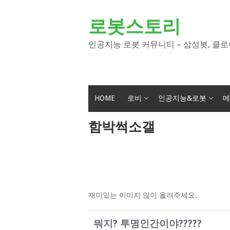
Skip
to
로봇스토리
content
인공지능 로봇 커뮤니티 – 삼성봇, 클로
HOME
로비
인공지능&로봇
메
함박썩소갤
재미있는 이미지 많이 올려주세요.
뭐지? 투명인간이야?????