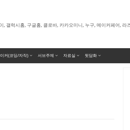
이, 갤럭시홈, 구글홈, 클로바, 카카오미니, 누구, 메이커페어, 
이커(코딩/자작)
서브주제
자료실
뒷담화