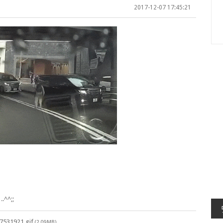
2017-12-07 17:45:21
^;;
7531921.gif
(2.09MB)