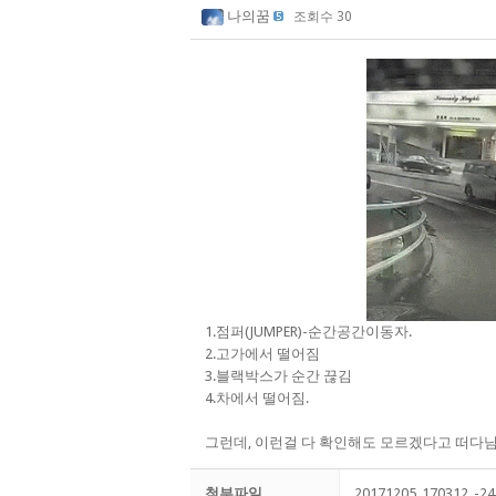
나의꿈
조회수 30
1.점퍼(JUMPER)-순간공간이동자.
2.고가에서 떨어짐
3.블랙박스가 순간 끊김
4.차에서 떨어짐.
그런데, 이런걸 다 확인해도 모르겠다고 떠다님..^
첨부파일
20171205_170312_-24