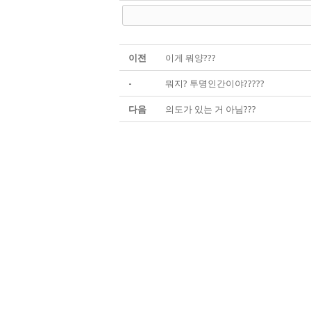
이전
이게 뭐양???
-
뭐지? 투명인간이야?????
다음
의도가 있는 거 아님???