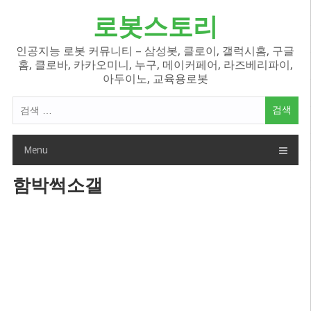
Skip
로봇스토리
to
content
인공지능 로봇 커뮤니티 – 삼성봇, 클로이, 갤럭시홈, 구글
홈, 클로바, 카카오미니, 누구, 메이커페어, 라즈베리파이,
아두이노, 교육용로봇
검
색
어:
Menu
함박썩소갤