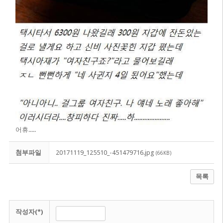
어휴.....
첨부파일
20171119_125510_-451479716.jpg
(66KB)
목록
작성자(*)