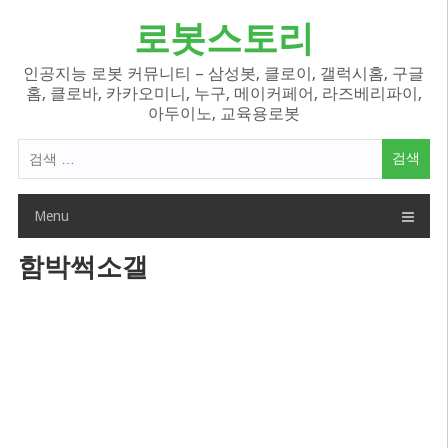
Skip
로봇스토리
to
content
인공지능 로봇 커뮤니티 – 삼성봇, 클로이, 갤럭시홈, 구글
홈, 클로바, 카카오미니, 누구, 메이커페어, 라즈베리파이,
아두이노, 교육용로봇
검
색
어:
Menu
함박썩소갤