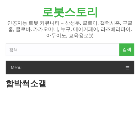
Skip
로봇스토리
to
content
인공지능 로봇 커뮤니티 – 삼성봇, 클로이, 갤럭시홈, 구글
홈, 클로바, 카카오미니, 누구, 메이커페어, 라즈베리파이,
아두이노, 교육용로봇
검
색
어:
Menu
함박썩소갤