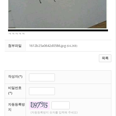
ㅋㅋㅋㅋㅋ
첨부파일
1612b25a0642d0586.jpg
(64.2KB)
목록
작성자(*)
비밀번호
(*)
자동등록방
지
(자동등록방지 숫자를 입력해 주세요)