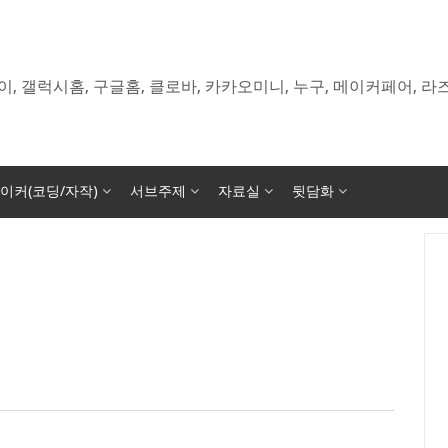
이, 갤럭시홈, 구글홈, 클로바, 카카오미니, 누구, 메이커페어, 
이커(코딩/자작)
서브주제
자료실
뒷담화