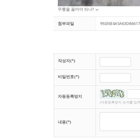
무릎을 꿇어야 되나? ㅠ
첨부파일
992E6E4A5A63D86617
작성자(*)
비밀번호(*)
자동등록방지
(자동등록방지 숫자를 입력
내용(*)