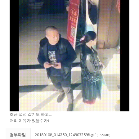
조금 설정 같기도 하고...
저리 여유가 있을수가?
첨부파일
20180108_014350_1249033598.gif
(3.99MB)