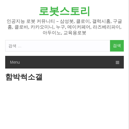
Skip
로봇스토리
to
content
인공지능 로봇 커뮤니티 – 삼성봇, 클로이, 갤럭시홈, 구글
홈, 클로바, 카카오미니, 누구, 메이커페어, 라즈베리파이,
아두이노, 교육용로봇
검
색
어:
Menu
함박썩소갤