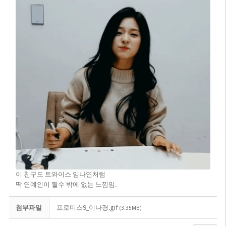
이 친구도 트와이스 임나연처럼
딱 연예인이 될수 밖에 없는 느낌임.
첨부파일
프로미스9_이나경.gif
(3.35MB)