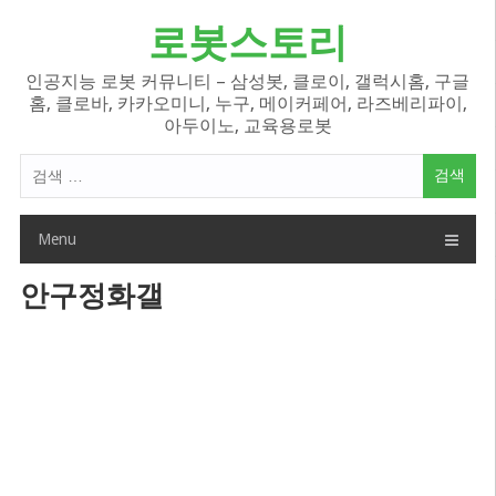
Skip
로봇스토리
to
content
인공지능 로봇 커뮤니티 – 삼성봇, 클로이, 갤럭시홈, 구글
홈, 클로바, 카카오미니, 누구, 메이커페어, 라즈베리파이,
아두이노, 교육용로봇
검
색
어:
Menu
안구정화갤