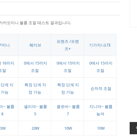
, 카카오미니
볼륨 조절 테스트 결과입니다.
프렌즈 /프렌
구미니
웨이브
기가지니LTE
즈+
 16까지
0에서 15까지
0에서 15까지
0에서 15까지
조절
조절
조절
조절
 단계 지
특정 단계 지
특정 단계 지
순차적 조절
 가능
정 가능
정 가능
아~ 볼륨
샐리야~ 볼륨
클로바~ 볼륨
지니야~ 볼륨
8
5
7
높여
3W
20W
10W
10W