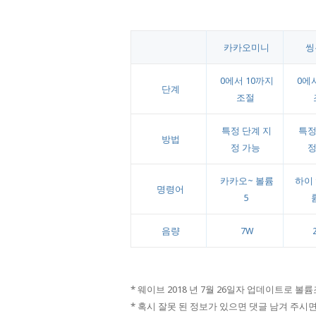
카카오미니
씽
0에서 10까지
0에서
단계
조절
특정 단계 지
특정
방법
정 가능
정
카카오~ 볼륨
하이 
명령어
5
음량
7W
* 웨이브 2018 년 7월 26일자 업데이트로 볼륨
* 혹시 잘못 된 정보가 있으면 댓글 남겨 주시