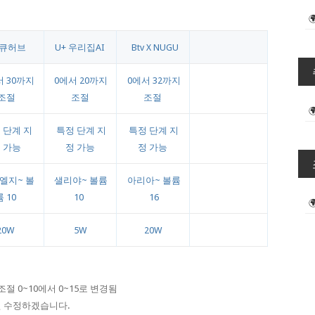
큐허브
U+ 우리집AI
Btv X NUGU
 30까지
0에서 20까지
0에서 32까지
조절
조절
조절
 단계 지
특정 단계 지
특정 단계 지
 가능
정 가능
정 가능
엘지~ 볼
샐리야~ 볼륨
아리아~ 볼륨
륨 10
10
16
20W
5W
20W
조절 0~10에서 0~15로 변경됨
면 수정하겠습니다.