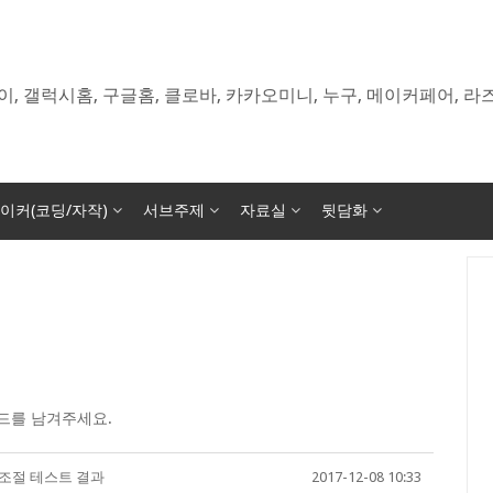
이, 갤럭시홈, 구글홈, 클로바, 카카오미니, 누구, 메이커페어, 
이커(코딩/자작)
서브주제
자료실
뒷담화
드를 남겨주세요.
조절 테스트 결과
2017-12-08 10:33