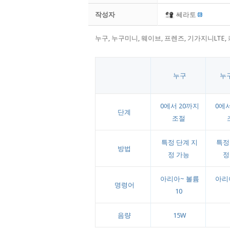
작성자
쎄라토
누구, 누구미니, 웨이브, 프렌즈, 기가지니LTE
누구
누
0에서 20까지
0에서
단계
조절
특정 단계 지
특정
방법
정 가능
정
아리아~ 볼륨
아리
명령어
10
음량
15W