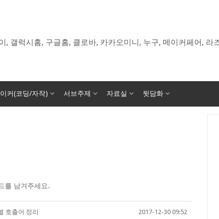
이, 갤럭시홈, 구글홈, 클로바, 카카오미니, 누구, 메이커페어, 
이커(코딩/자작)
서브주제
자료실
뒷담화
드를 남겨주세요.
별 호출어 정리
2017-12-30 09:52