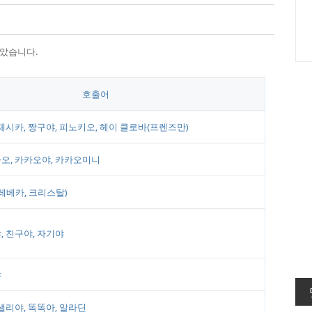
보았습니다.
호출어
제시카, 짱구야, 피노키오, 헤이 클로바(프렌즈만)
오, 카카오야, 카카오미니
레베카, 크리스탈)
, 친구야, 자기야
야
샐리야, 똑똑아, 알라딘