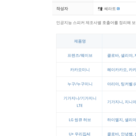
작성자
쎄라토
인공지능 스피커 제조사별 호출어를 정리해 
제품명
프렌즈/웨이브
클로바, 샐리야, 
카카오미니
헤이카카오, 카카
누구/누구미니
아리아, 팅커벨 (
기가지니/기가지니
기가지니, 지니야
LTE
LG 씽큐 허브
하이엘지, 샐리
U+ 우리집AI
클로바, 안녕쌤, 