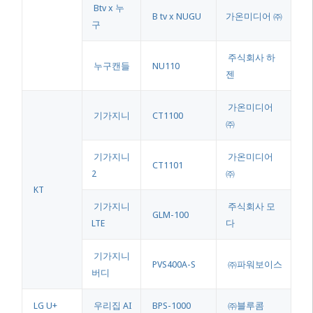
Btv x 누
B tv x NUGU
가온미디어 ㈜
구
주식회사 하
누구캔들
NU110
젠
가온미디어
기가지니
CT1100
㈜
기가지니
가온미디어
CT1101
2
㈜
KT
기가지니
주식회사 모
GLM-100
LTE
다
기가지니
PVS400A-S
㈜파워보이스
버디
LG U+
우리집 AI
BPS-1000
㈜블루콤