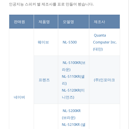
인공지능 스피커 별 제조사를 표로 만들어 봤습니다.
판매원
제품명
모델명
제조사
Quanta
웨이브
NL-S500
Computer Inc.
(대만)
NL-S100KR(브
라운)
NL-S110KR(샐
프렌즈
(주)인포마크
리)
NL-S120KR(미
네이버
니언즈)
NL-S200KR
(브라운)
NL-S210KR (샐