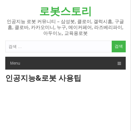
Skip
로봇스토리
to
content
인공지능 로봇 커뮤니티 – 삼성봇, 클로이, 갤럭시홈, 구글
홈, 클로바, 카카오미니, 누구, 메이커페어, 라즈베리파이,
아두이노, 교육용로봇
검
색
어:
Menu
인공지능&로봇 사용팁