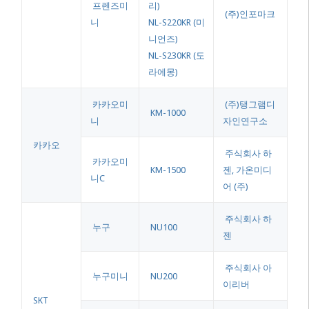
프렌즈미
리)
(주)인포마크
니
NL-S220KR (미
니언즈)
NL-S230KR (도
라에몽)
카카오미
(주)탱그램디
KM-1000
니
자인연구소
카카오
주식회사 하
카카오미
KM-1500
젠, 가온미디
니C
어 (주)
주식회사 하
누구
NU100
젠
주식회사 아
누구미니
NU200
이리버
SKT