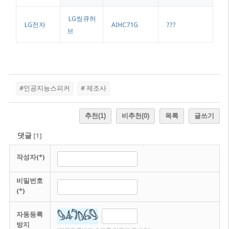
LG씽큐허
LG전자
AIHC71G
???
브
#인공지능스피커
# 제조사
추천
(1)
비추천
(0)
목록
글쓰기
댓글
[
1
]
작성자(*)
비밀번호
(*)
자동등록
방지