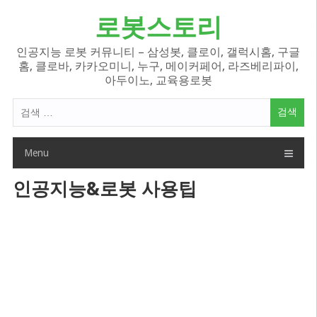
Skip
로봇스토리
to
content
인공지능 로봇 커뮤니티 – 삼성봇, 클로이, 갤럭시홈, 구글
홈, 클로바, 카카오미니, 누구, 메이커페어, 라즈베리파이,
아두이노, 교육용로봇
검
색
어:
Menu
인공지능&로봇 사용팁