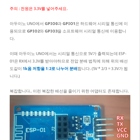
주의 : 전원은 3.3V를 넣어주세요.
아두이노 UNO에서
GPIO0
과
GPIO1
은 하드웨어 시리얼 통신에 이
용되므로
GPIO2
와
GPIO3
을 소프트웨어 시리얼 통신에 이용합니
다.
이때 아두이노 UNO에서는 시리얼 통신으로 5V가 출력되는데 ESP-
01은 RX에서 3.3V를 받아야하므로 전압 분배 법칙에 의해 위의 배선
도같이
1k옴 저항을 1:2로 나누어 분배
합니다. (5V * 2/3 = 3.3V가 됩
니다.)
복잡합니다.. 이런 복잡한 배선을 줄이기 위한 어댑터도 존재합니다.