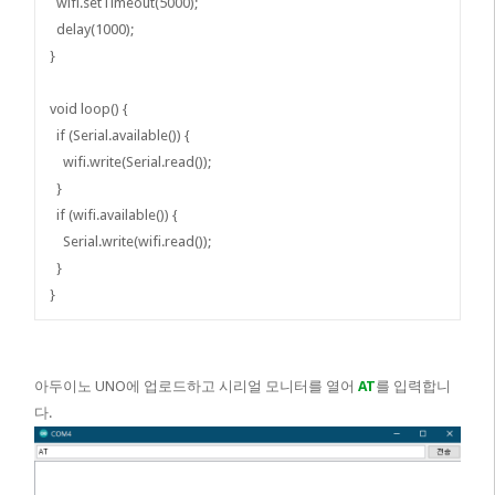
wifi.setTimeout(5000);
delay(1000);
}
void loop() {
if (Serial.available()) {
wifi.write(Serial.read());
}
if (wifi.available()) {
Serial.write(wifi.read());
}
}
아두이노 UNO에 업로드하고 시리얼 모니터를 열어
AT
를 입력합니
다.