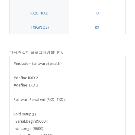
RX(GPIO2)
TX
TX(GPIO3)
RX
다음과 같이 프로그래밍합니다.
#include <SoftwareSerial.h>
#define RXD 2
#define TXD 3
SoftwareSerial wifi(RXD, TXD);
void setup() {
Serial.begin(9600);
wifi.begin(9600);