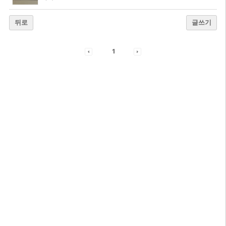
뒤로
글쓰기
1