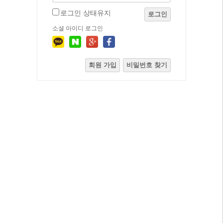
로그인 상태유지
로그인
소셜 아이디 로그인
회원 가입
비밀번호 찾기