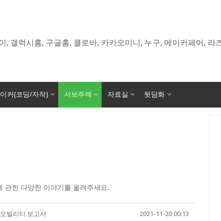
이, 갤럭시홈, 구글홈, 클로바, 카카오미니, 누구, 메이커페어, 
이커(코딩/자작)
서브주제
자료실
뒷담화
 관한 다양한 이야기를 올려주세요.
자 모빌리티 보고서
2021-11-20 00:13