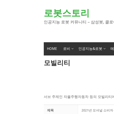
Skip
to
로봇스토리
content
인공지능 로봇 커뮤니티 – 삼성봇, 클로
HOME
로비
인공지능&로봇
메
모빌리티
서브 주제인 자율주행자동차 등의 모빌리티에
제목
2021년 모셔널 소비