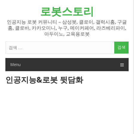
Skip
로봇스토리
to
content
인공지능 로봇 커뮤니티 – 삼성봇, 클로이, 갤럭시홈, 구글
홈, 클로바, 카카오미니, 누구, 메이커페어, 라즈베리파이,
아두이노, 교육용로봇
검
색
어:
Menu
인공지능&로봇 뒷담화