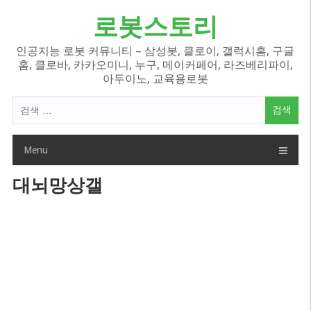
Skip
로봇스토리
to
content
인공지능 로봇 커뮤니티 – 삼성봇, 클로이, 갤럭시홈, 구글
홈, 클로바, 카카오미니, 누구, 메이커페어, 라즈베리파이,
아두이노, 교육용로봇
검
색
어:
Menu
대뇌망상갤