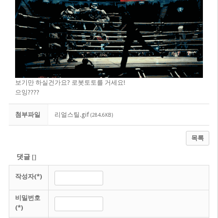
보기만 하실건가요? 로봇토토를 거세요!
으잉????
첨부파일
리얼스틸.gif
(284.6KB)
목록
댓글
[
]
작성자(*)
비밀번호
(*)