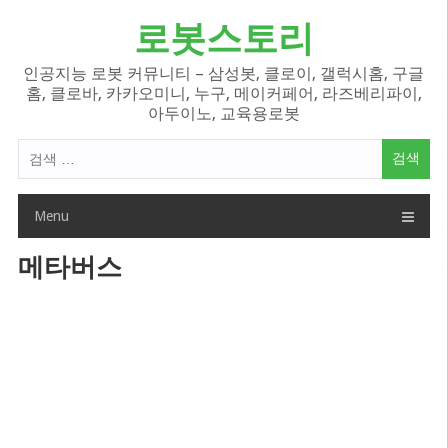
Skip
로봇스토리
to
content
인공지능 로봇 커뮤니티 – 삼성봇, 클로이, 갤럭시홈, 구글
홈, 클로바, 카카오미니, 누구, 메이커페어, 라즈베리파이,
아두이노, 교육용로봇
검
색
어:
Menu
메타버스