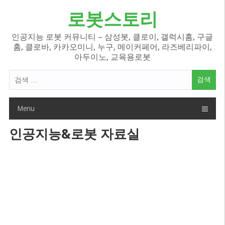
Skip
로봇스토리
to
content
인공지능 로봇 커뮤니티 – 삼성봇, 클로이, 갤럭시홈, 구글
홈, 클로바, 카카오미니, 누구, 메이커페어, 라즈베리파이,
아두이노, 교육용로봇
검
색
어:
Menu
인공지능&로봇 자료실