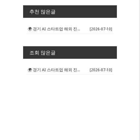
추천 많은글
🌍 경기 AI 스타트업 해외 진출 판...
[2026-07-10]
조회 많은글
🌍 경기 AI 스타트업 해외 진출 판...
[2026-07-10]