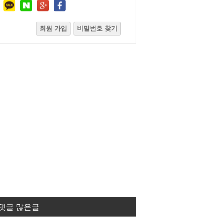
회원 가입
비밀번호 찾기
댓글 많은글