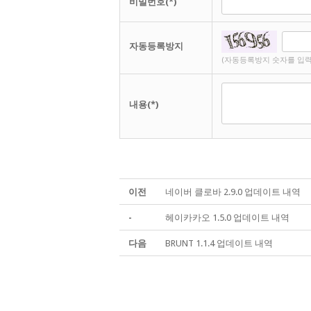
비밀번호(*)
자동등록방지
(자동등록방지 숫자를 입력
내용(*)
이전
네이버 클로바 2.9.0 업데이트 내역
-
헤이카카오 1.5.0 업데이트 내역
다음
BRUNT 1.1.4 업데이트 내역