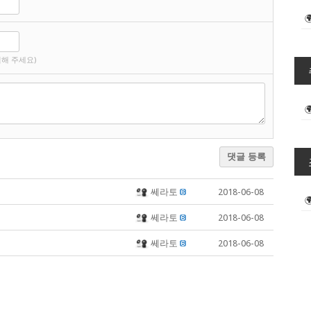
해 주세요)
댓글 등록
쎄라토
2018-06-08
쎄라토
2018-06-08
쎄라토
2018-06-08