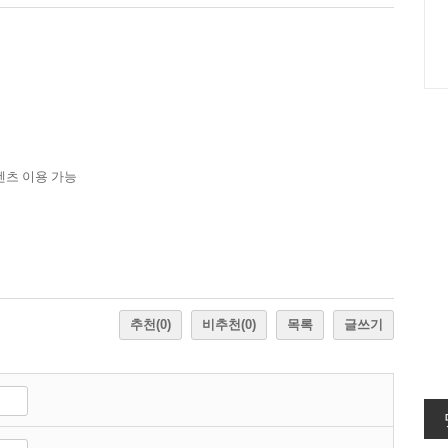
콘텐츠 이용 가능
추천
(0)
비추천
(0)
목록
글쓰기