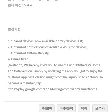
현재 버전 : 5.4.26
변경사항
1. 'Shared devices' now available on 'My devices' list;
2. Optimized notifications of available Wi-Fi for devices;
3. Optimized system stability;
4. Issues fixed.
[Invitation] We hereby invite you to use the unpublished Mi Home
app beta version. Simply by updating the app, you get to enjoy the
Mi Home app beta version (might contain unpublished content). To
become a member, tap
https://play.google.com/apps/testing/com.xiaomi.smarthome
.
추천
(0)
비추천
(0)
목록
글쓰기