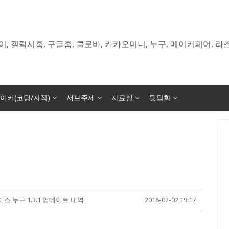
이, 갤럭시홈, 구글홈, 클로바, 카카오미니, 누구, 메이커페어, 
이커(코딩/자작)
서브주제
자료실
뒷담화
스 누구 1.3.1 업데이트 내역
2018-02-02 19:17