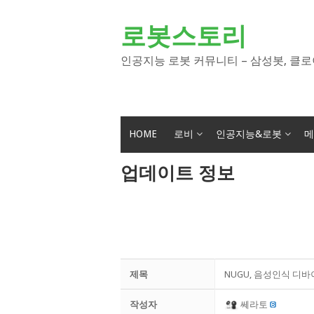
Skip
to
로봇스토리
content
인공지능 로봇 커뮤니티 – 삼성봇, 클로
HOME
로비
인공지능&로봇
메
업데이트 정보
제목
NUGU, 음성인식 디바이
작성자
쎄라토