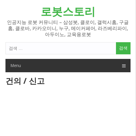
Skip
로봇스토리
to
content
인공지능 로봇 커뮤니티 – 삼성봇, 클로이, 갤럭시홈, 구글
홈, 클로바, 카카오미니, 누구, 메이커페어, 라즈베리파이,
아두이노, 교육용로봇
검
색
어:
Menu
건의 / 신고