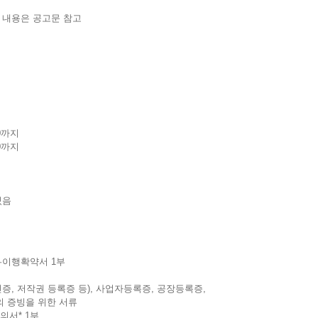
한 내용은 공고문 참고
00까지
00까지
있음
·이행확약서 1부
, 저작권 등록증 등), 사업자등록증, 공장등록증,
 증빙을 위한 서류
의서* 1부