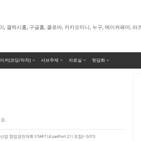
이, 갤럭시홈, 구글홈, 클로바, 카카오미니, 누구, 메이커페어, 
이커(코딩/자작)
서브주제
자료실
뒷담화
요.
 창업경진대회 START ULsanPort 2기 모집(~5/31)