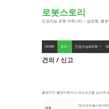
Skip
to
로봇스토리
content
인공지능 로봇 커뮤니티 – 삼성봇, 클로
HOME
로비
인공지능&로봇
메
건의 / 신고
홈페이지 불편사항이나 개선의견을 남겨주세
[정보공유]울산항 해양산업
제목