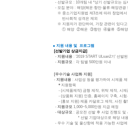
- 선발규모 : 10개팀 내
*상기 선발규모는 심
- 모집 분야 : 해양(해운·항만·물류
·
​해양관광
※ 중소기업지원법 제3조에 따라 창업에서 
반사회적 성격은 제외
※
​ 지원자가 판단하여, 가장 관련이 있다
① 해양 ②해운 ③항만 ④물류 ⑤해양
● 지원 내용 및 프로그램
[선발기업 상금지급]
-
지원내용
: '2019 START ULsan2기'
-
지원규모
: 각 팀별 500만원 이내
[우수기술 사업화 지원]
​-
지원내용
: 사업성 등을 평가하여 시제품 제
＊
지원항목
- (시제품제작) 금형 제작, 위탁 제작, 시제
- (상품화 지원) 인증, 홈페이지 구축, 시험
- (홍보 지원) 제품 카달로그 제작, 사진 촬
-
지원규모
1,000~5,000만원 지급 예정
-
대상규모
: 공모전 선발 후 사업 진행도 
* 선발 기업대상으로 해당 내용 추
- 우수 기술 및 울산항에 적용 가능한 사업