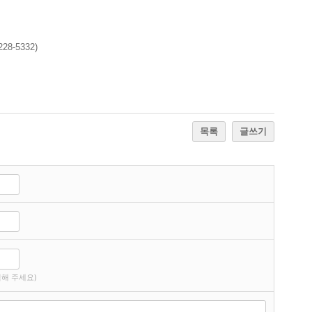
-5332)
목록
글쓰기
해 주세요)