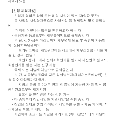
자에게 있음
[신청 제외대상]
- 신청자 명의로 창업 또는 폐업 사실이 있는 자(업종 무관)
- 동 사업의 사업화자금으로 사행산업 등 경제질서 및 미풍양속
에
현저히 어긋나는 업종을 영위하고자 하는 자
- 금융기관 등으로부터 채무불이행으로 규제중인 자
※
단, 신청·접수 마감일까지 채무변제 완료 후 증빙이 가능한
자, 신용회복위원회의
프리워크아웃,
개인워크아웃 제도에서 채무조정합의서를 체
결 한 경우, 법원의
개인회생제도에서 변제계획인가를
받거나 파산면책 선고자,
회생인가를 받은 자는 신청 가능
- 국세 또는 지방세 체납으로 규제중인 자
※
단, 세금분납계획에 따른 성실납부자(체납처분유예승인), 신
청·접수 마감일까지 국세,
지방세 등의
특수채무 변제 후 증빙이 가능한 자 등 정부·공
공기관으로부터 재기지원
필요성을 인정받은 자는 신청 가능
- 타 중앙부처 창업사업화 지원사업*을 수행 중인 자
- 창업을 전제로 창업 아이템의 사업화를 위한 시제품 제작비, 지
식재산권 확보, 마케팅비 등
사업화에 소요되는 자금을 패키지로 (예비)창업자에게 지원하