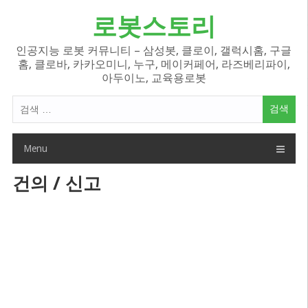
Skip
로봇스토리
to
content
인공지능 로봇 커뮤니티 – 삼성봇, 클로이, 갤럭시홈, 구글
홈, 클로바, 카카오미니, 누구, 메이커페어, 라즈베리파이,
아두이노, 교육용로봇
검
색
어:
Menu
건의 / 신고