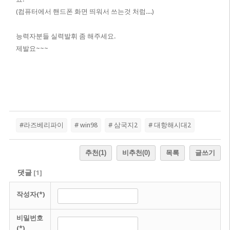
(컴퓨터에서 핸드폰 화면 띄워서 쓰는것 처럼....)
능력자분들 실력발휘 좀 해주세요.
제발요~~~
#라즈베리파이
# win98
# 삼국지2
# 대항해시대2
추천
(1)
비추천
(0)
목록
글쓰기
댓글
[
1
]
작성자(*)
비밀번호
(*)