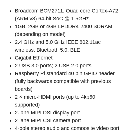
Broadcom BCM2711, Quad core Cortex-A72
(ARM v8) 64-bit SoC @ 1.5GHz
1GB, 2GB or 4GB LPDDR4-2400 SDRAM
(depending on model)
2.4 GHz and 5.0 GHz IEEE 802.11ac
wireless, Bluetooth 5.0, BLE
Gigabit Ethernet
2 USB 3.0 ports; 2 USB 2.0 ports.
Raspberry Pi standard 40 pin GPIO header
(fully backwards compatible with previous
boards)
2 × micro-HDMI ports (up to 4kp60
supported)
2-lane MIPI DSI display port
2-lane MIPI CSI camera port
4-pole stereo audio and composite video port