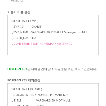
도 있습니다.
기본키 이름 설정
CREATE TABLE EMP (
EMP_ID CHAR(8)
, EMP_NAME VARCHAR2(20) DEFAULT 'anonymous' NULL
, BIRTH_DAY DATE
,
CONSTRAINT EMP_PK PRIMARY KEY(EMP_ID)
)
FOREIGN KEY
는 테이블 간의 참조 무결성을 위한 제약조건입니다.
FOREIGN KEY 제약조건
CREATE TABLE BOARD (
DOCUMENT_IDX NUMBER PRIMARY KEY
, TITLE VARCHAR2(50) NOT NULL