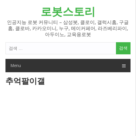
Skip
로봇스토리
to
content
인공지능 로봇 커뮤니티 – 삼성봇, 클로이, 갤럭시홈, 구글
홈, 클로바, 카카오미니, 누구, 메이커페어, 라즈베리파이,
아두이노, 교육용로봇
검
색
어:
Menu
추억팔이갤