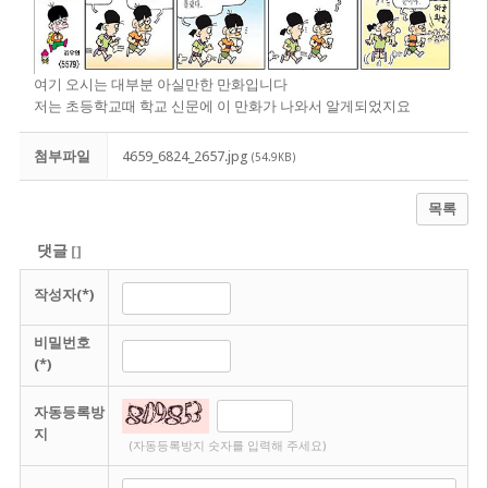
여기 오시는 대부분 아실만한 만화입니다
저는 초등학교때 학교 신문에 이 만화가 나와서 알게되었지요
첨부파일
4659_6824_2657.jpg
(54.9KB)
목록
댓글
[
]
작성자(*)
비밀번호
(*)
자동등록방
지
(자동등록방지 숫자를 입력해 주세요)