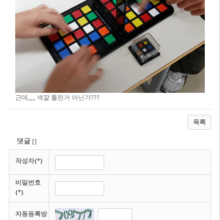
근데,,,,, 색깔 틀린거 아닌가???
목록
댓글
[
]
작성자(*)
비밀번호
(*)
자동등록방