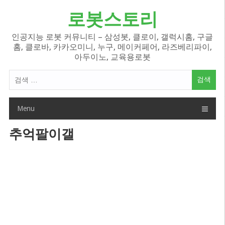
Skip
로봇스토리
to
content
인공지능 로봇 커뮤니티 – 삼성봇, 클로이, 갤럭시홈, 구글
홈, 클로바, 카카오미니, 누구, 메이커페어, 라즈베리파이,
아두이노, 교육용로봇
검
색
어:
Menu
추억팔이갤