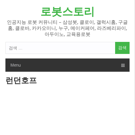
Skip
로봇스토리
to
content
인공지능 로봇 커뮤니티 – 삼성봇, 클로이, 갤럭시홈, 구글
홈, 클로바, 카카오미니, 누구, 메이커페어, 라즈베리파이,
아두이노, 교육용로봇
검
색
어:
Menu
런던호프