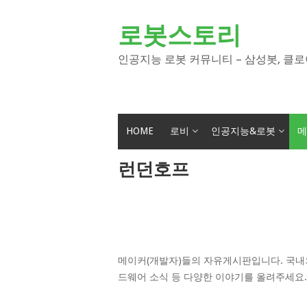
Skip
to
로봇스토리
content
인공지능 로봇 커뮤니티 – 삼성봇, 클로
HOME
로비
인공지능&로봇
메
런던호프
메이커(개발자)들의 자유게시판입니다. 국내외
드웨어 소식 등 다양한 이야기를 올려주세요.