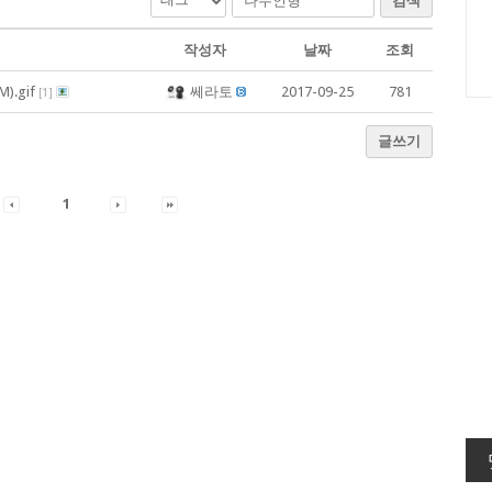
검색
작성자
날짜
조회
.gif
쎄라토
2017-09-25
781
[
1
]
글쓰기
1