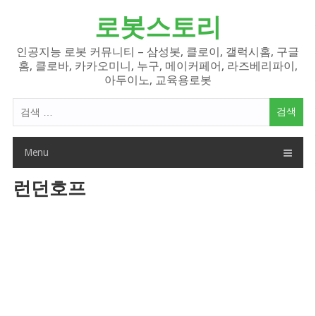
Skip
로봇스토리
to
content
인공지능 로봇 커뮤니티 – 삼성봇, 클로이, 갤럭시홈, 구글
홈, 클로바, 카카오미니, 누구, 메이커페어, 라즈베리파이,
아두이노, 교육용로봇
검
색
어:
Menu
런던호프