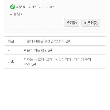
양부장
2017-12-20 12:59
재능남비
추천(0)
비추천(0)
이전
이런게 재활용 로켓인가요??? .gif
-
귀욤 터지는 펭귄.gif
피자는~~ 요래~요래~ 안떨어지게...(데이터 주의
다음
3.5M).gif