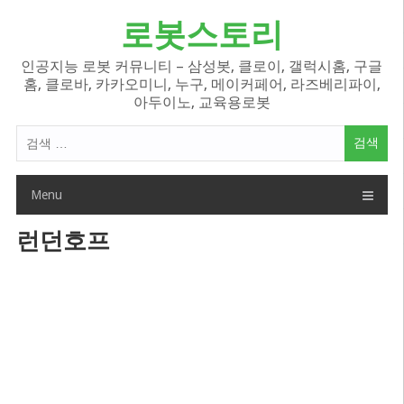
Skip
로봇스토리
to
content
인공지능 로봇 커뮤니티 – 삼성봇, 클로이, 갤럭시홈, 구글
홈, 클로바, 카카오미니, 누구, 메이커페어, 라즈베리파이,
아두이노, 교육용로봇
검
색
어:
Menu
런던호프