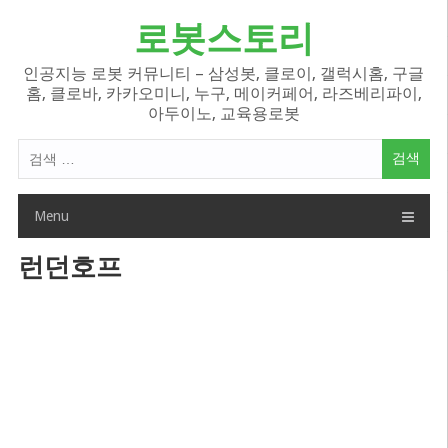
Skip
로봇스토리
to
content
인공지능 로봇 커뮤니티 – 삼성봇, 클로이, 갤럭시홈, 구글
홈, 클로바, 카카오미니, 누구, 메이커페어, 라즈베리파이,
아두이노, 교육용로봇
검
색
어:
Menu
런던호프