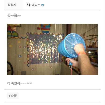
작성자
쎄라토
얍~~얍~~
다 죽었어~~~ ㅎㅎ
#장풍