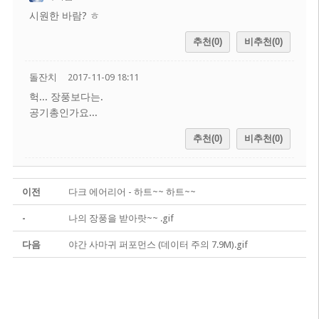
시원한 바람? ㅎ
추천(0)
비추천(0)
돌잔치
2017-11-09 18:11
헉... 장풍보다는.
공기총인가요...
추천(0)
비추천(0)
이전
다크 에어리어 - 하트~~ 하트~~
-
나의 장풍을 받아랏~~ .gif
다음
야간 사마귀 퍼포먼스 (데이터 주의 7.9M).gif