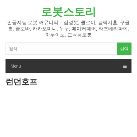
Skip
로봇스토리
to
content
인공지능 로봇 커뮤니티 – 삼성봇, 클로이, 갤럭시홈, 구글
홈, 클로바, 카카오미니, 누구, 메이커페어, 라즈베리파이,
아두이노, 교육용로봇
검
색
어:
Menu
런던호프