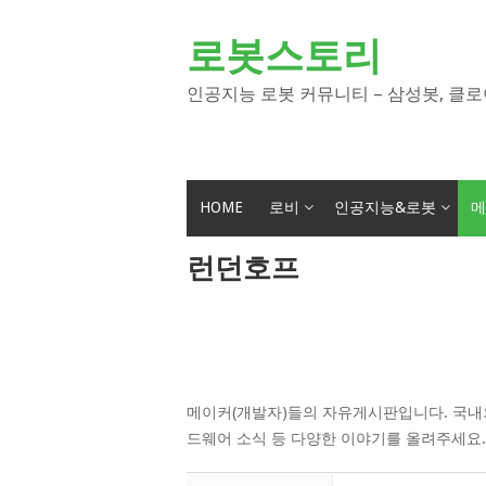
Skip
to
로봇스토리
content
인공지능 로봇 커뮤니티 – 삼성봇, 클로
HOME
로비
인공지능&로봇
메
런던호프
메이커(개발자)들의 자유게시판입니다. 국내외
드웨어 소식 등 다양한 이야기를 올려주세요.