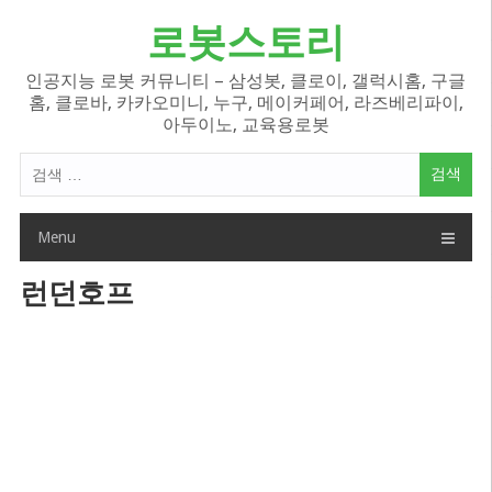
Skip
로봇스토리
to
content
인공지능 로봇 커뮤니티 – 삼성봇, 클로이, 갤럭시홈, 구글
홈, 클로바, 카카오미니, 누구, 메이커페어, 라즈베리파이,
아두이노, 교육용로봇
검
색
어:
Menu
런던호프