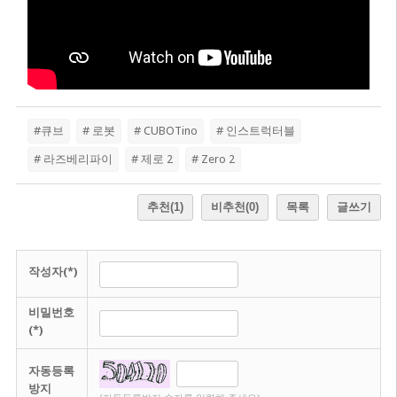
#큐브
# 로봇
# CUBOTino
# 인스트럭터블
# 라즈베리파이
# 제로 2
# Zero 2
추천
(1)
비추천
(0)
목록
글쓰기
작성자(*)
비밀번호
(*)
자동등록
방지