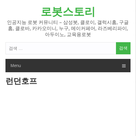
Skip
로봇스토리
to
content
인공지능 로봇 커뮤니티 – 삼성봇, 클로이, 갤럭시홈, 구글
홈, 클로바, 카카오미니, 누구, 메이커페어, 라즈베리파이,
아두이노, 교육용로봇
검
색
어:
Menu
런던호프