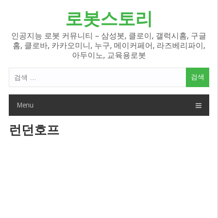
Skip
로봇스토리
to
content
인공지능 로봇 커뮤니티 – 삼성봇, 클로이, 갤럭시홈, 구글
홈, 클로바, 카카오미니, 누구, 메이커페어, 라즈베리파이,
아두이노, 교육용로봇
검
색
어:
Menu
런던호프