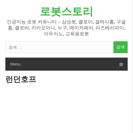
Skip
로봇스토리
to
content
인공지능 로봇 커뮤니티 – 삼성봇, 클로이, 갤럭시홈, 구글
홈, 클로바, 카카오미니, 누구, 메이커페어, 라즈베리파이,
아두이노, 교육용로봇
검
색
어:
Menu
런던호프