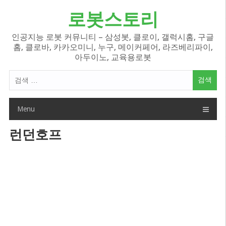
Skip
로봇스토리
to
content
인공지능 로봇 커뮤니티 – 삼성봇, 클로이, 갤럭시홈, 구글
홈, 클로바, 카카오미니, 누구, 메이커페어, 라즈베리파이,
아두이노, 교육용로봇
검
색
어:
Menu
런던호프