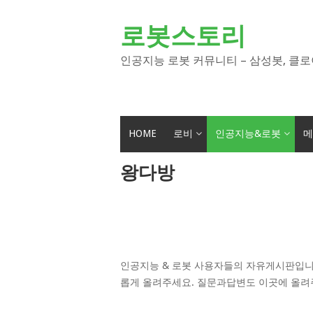
Skip
to
로봇스토리
content
인공지능 로봇 커뮤니티 – 삼성봇, 클로
HOME
로비
인공지능&로봇
메
왕다방
인공지능 & 로봇 사용자들의 자유게시판입니
롭게 올려주세요. 질문과답변도 이곳에 올려