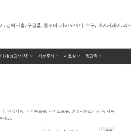
이, 갤럭시홈, 구글홈, 클로바, 카카오미니, 누구, 메이커페어, 
이커(코딩/자작)
서브주제
자료실
뒷담화
다. 인공지능, 가정용로봇, 서비스로봇, 인공지능스피커 등 자유
주세요.