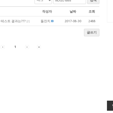
검색
작성자
날짜
조회
간 테스트 결과는???
돌잔치
2017-08-30
2488
[
2
]
글쓰기
1